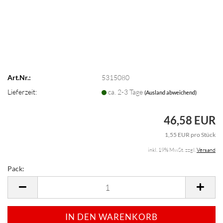
Art.Nr.:
5315080
Lieferzeit:
ca. 2-3 Tage
(Ausland abweichend)
46,58 EUR
1,55 EUR pro Stück
inkl. 19% MwSt. zzgl.
Versand
Pack:
Pack