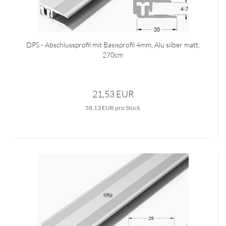
DPS - Abschlussprofil mit Basisprofil 4mm, Alu silber matt,
270cm
21,53 EUR
58,13 EUR pro Stück