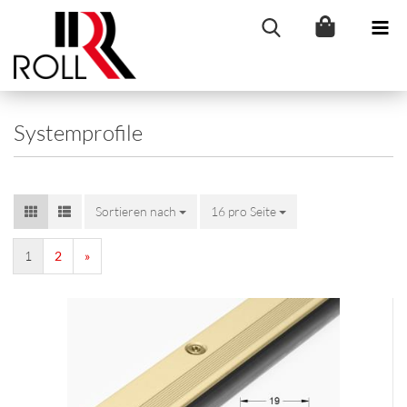
Systemprofile
Sortieren nach
Sortieren nach
16 pro Seite
pro Seite
1
2
»