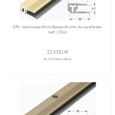
DPS - Abschlussprofil mit Basisprofil 4mm, Alu sandfarben
matt, 270cm
21,53 EUR
58,13 EUR pro Stück