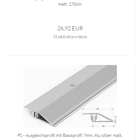
matt, 270cm
26,92 EUR
72,68 EUR pro Stück
PS - Ausgleichsprofil mit Basisprofil 7mm, Alu silber matt,