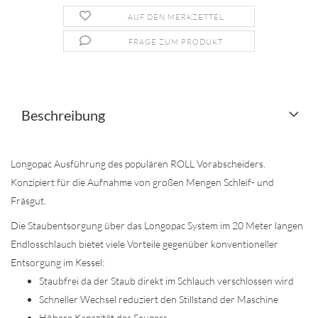
AUF DEN MERKZETTEL
FRAGE ZUM PRODUKT
Beschreibung
Longopac Ausführung des populären ROLL Vorabscheiders.
Konzipiert für die Aufnahme von großen Mengen Schleif- und
Fräsgut.
Die Staubentsorgung über das Longopac System im 20 Meter langen
Endlosschlauch bietet viele Vorteile gegenüber konventioneller
Entsorgung im Kessel:
Staubfrei da der Staub direkt im Schlauch verschlossen wird
Schneller Wechsel reduziert den Stillstand der Maschine
Höhere Kapazität des Saugers