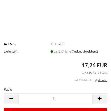
Art.Nr.:
1512435
Lieferzeit:
ca. 2-3 Tage
(Ausland abweichend)
17,26 EUR
1,73 EUR pro Stück
inkl. 19% MwSt. zzgl.
Versand
Pack:
Pack